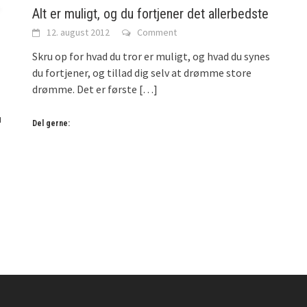
Alt er muligt, og du fortjener det allerbedste
12. august 2012
Comment
Skru op for hvad du tror er muligt, og hvad du synes
du fortjener, og tillad dig selv at drømme store
drømme. Det er første
[…]
u
Del gerne: