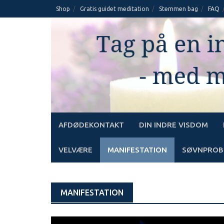
Skip
Shop
Gratis guidet meditation
Stemmen bag
FAQ
to
content
AFDØDEKONTAKT
DIN INDRE VISDOM
VELVÆRE
MANIFESTATION
SØVNPROB
MANIFESTATION