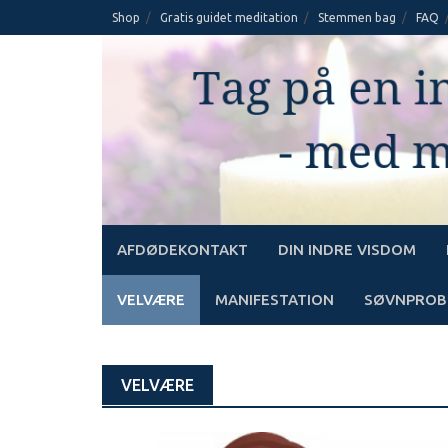
Skip
Shop
Gratis guidet meditation
Stemmen bag
FAQ
to
content
AFDØDEKONTAKT
DIN INDRE VISDOM
VELVÆRE
MANIFESTATION
SØVNPROB
VELVÆRE