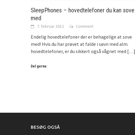
SleepPhones – hovedtelefoner du kan sove
med
7. februar 2012
Comment
Endelig hovedtelefoner der er behagelige at sove
med! Hvis du har prøvet at falde i søvn med alm.
hovedtelefoner, er du sikkert også vågnet med
[…
Del gerne:
BESØG OGSÅ