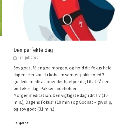
Den perfekte dag
13. juli 2012
Sov godt, få en god morgen, og hold dit fokus hele
dagen! Her kan du købe en samlet pakke med 3
guidede meditationer der hjælper dig til at få den
perfekte dag. Pakken indeholder:
Morgenmeditation: Den vigtigste dag i dit liv (10
min.), Dagens Fokus* (10 min.) og Godnat – giv slip,
og sov godt (31 min.)
Del gerne: