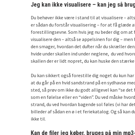
Jeg kan ikke visualisere – kan jeg så br
Du behøver ikke være i stand til at visualisere – alts
er sådan du forstår visualisering – for at få glæde 
forestillingsevne. Som hvis jeg nu beder dig om at 
visualisere den – altså se appelsinen for dig – men
den smager, hvordan det dufter når du skræller den,
hvide under skallen ind under neglene, du ved hvord
skallen der er lidt nopret, du kan huske den stærke 
Du kan sikkert også forestille dig noget du kun har s
at du går på en hvid sandstrand på en sydhavsø me
sted, så prøv om ikke du godt alligevel kan “se det 
som en følelse eller en “viden”. Du ved måske hvor
strand, du ved hvordan bagende sol føles (vi har de
billeder af sådan en ø i et feriekatalog. Og så kan
ikke til.
Kan de filer jeg køber, bruges på min mp3-