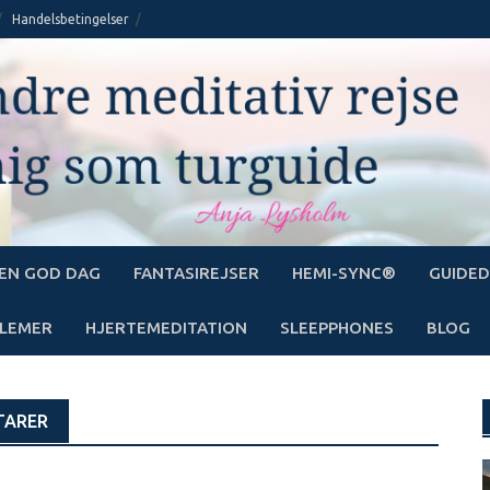
Handelsbetingelser
EN GOD DAG
FANTASIREJSER
HEMI-SYNC®
GUIDED
LEMER
HJERTEMEDITATION
SLEEPPHONES
BLOG
TARER