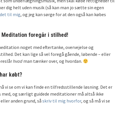
st som underlægningsmusik, men skal købe rettigheder til
ker dig helt uden musik (så kan man jo sætte sin egen
 det til mig
, og jeg kan sørge for at den også kan købes
Meditation foregår i stilhed!
editation noget med eftertanke, overvejelse og
tilhed. Det kan lige så vel foregå gående, løbende – eller
oreslår
hvad
man tænker over, og hvordan.
 har købt?
 vi se om vi kan finde en tilfredsstillende løsning. Det er
ds med, og særligt guidede meditationer må altså ikke
n eller anden grund, så
skriv til mig hvorfor
, og så må vi se