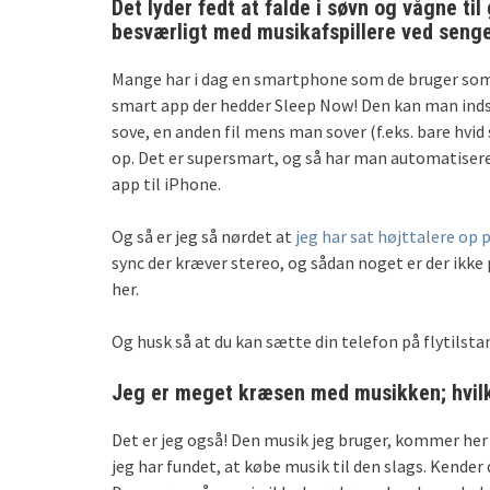
Det lyder fedt at falde i søvn og vågne til
besværligt med musikafspillere ved seng
Mange har i dag en smartphone som de bruger som 
smart app der hedder Sleep Now! Den kan man indstil
sove, en anden fil mens man sover (f.eks. bare hvid s
op. Det er supersmart, og så har man automatiseret
app til iPhone.
Og så er jeg så nørdet at
jeg har sat højttalere op
sync der kræver stereo, og sådan noget er der ikk
her.
Og husk så at du kan sætte din telefon på flytilsta
Jeg er meget kræsen med musikken; hvil
Det er jeg også! Den musik jeg bruger, kommer her 
jeg har fundet, at købe musik til den slags. Kende