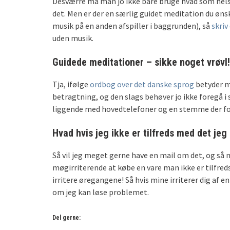
Desværre må man jo ikke bare bruge hvad som hel
det. Men er der en særlig guidet meditation du øns
musik på en anden afspiller i baggrunden), så
skriv
uden musik.
Guidede meditationer – sikke noget vrøvl! 
Tja, ifølge
ordbog over det danske sprog
betyder m
betragtning, og den slags behøver jo ikke foregå i s
liggende med hovedtelefoner og en stemme der f
Hvad hvis jeg ikke er tilfreds med det jeg
Så vil jeg meget gerne have en mail om det, og så må
møgirriterende at købe en vare man ikke er tilfre
irritere øregangene! Så hvis mine irriterer dig af e
om jeg kan løse problemet.
Del gerne: