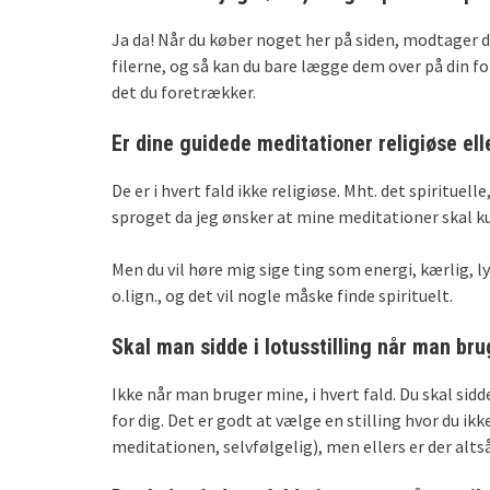
Ja da! Når du køber noget her på siden, modtager d
filerne, og så kan du bare lægge dem over på din fo
det du foretrækker.
Er dine guidede meditationer religiøse ell
De er i hvert fald ikke religiøse. Mht. det spiritue
sproget da jeg ønsker at mine meditationer skal ku
Men du vil høre mig sige ting som energi, kærlig, lys
o.lign., og det vil nogle måske finde spirituelt.
Skal man sidde i lotusstilling når man br
Ikke når man bruger mine, i hvert fald. Du skal sidde
for dig. Det er godt at vælge en stilling hvor du ik
meditationen, selvfølgelig), men ellers er der alts