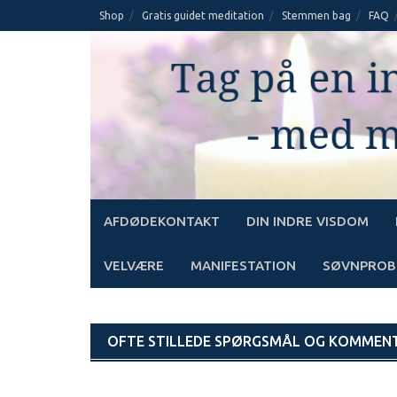
Skip
Shop
Gratis guidet meditation
Stemmen bag
FAQ
to
content
AFDØDEKONTAKT
DIN INDRE VISDOM
VELVÆRE
MANIFESTATION
SØVNPROB
OFTE STILLEDE SPØRGSMÅL OG KOMMEN