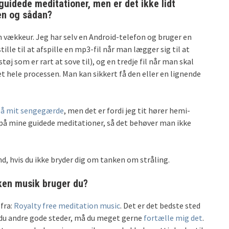
 guidede meditationer, men er det ikke lidt
en og sådan?
vækkeur. Jeg har selv en Android-telefon og bruger en
le til at afspille en mp3-fil når man lægger sig til at
tøj som er rart at sove til), og en tredje fil når man skal
 hele processen. Man kan sikkert få den eller en lignende
 på mit sengegærde
, men det er fordi jeg tit hører hemi-
e på mine guidede meditationer, så det behøver man ikke
nd, hvis du ikke bryder dig om tanken om stråling.
ken musik bruger du?
fra:
Royalty free meditation music
. Det er det bedste sted
r du andre gode steder, må du meget gerne
fortælle mig det
.