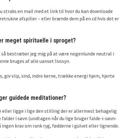
u straks en mail med et link til hvor du kan downloade
retrukne afspiller – eller brænde dem på en cd hvis det er
er meget spirituelle i sproget?
lle, så bestræber jeg mig på at være nogenlunde neutral i
nne bruges af alle uanset livssyn.
, giv slip, sind, indre kerne, trække energi hjem, hjerte
uger guidede meditationer?
 eller ligge i lige den stilling der er allermest behagelig
ke falder i søvn (undtagen når du lige bruger falde-i-søvn-
å ingen krav om rank ryg, fødderne i gulvet eller lignende.