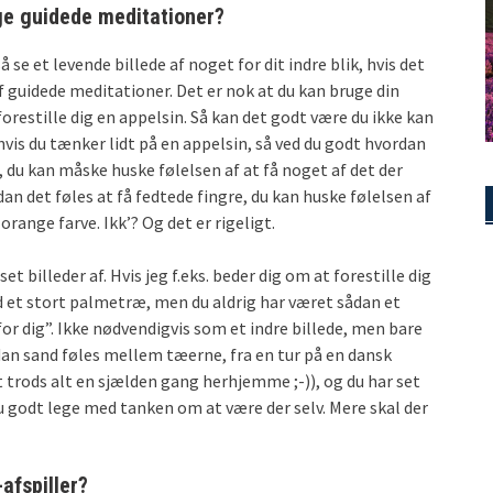
uge guidede meditationer?
å se et levende billede af noget for dit indre blik, hvis det
af guidede meditationer. Det er nok at du kan bruge din
forestille dig en appelsin. Så kan det godt være du ikke kan
 hvis du tænker lidt på en appelsin, så ved du godt hvordan
 du kan måske huske følelsen af at få noget af det der
an det føles at få fedtede fingre, du kan huske følelsen af
orange farve. Ikk’? Og det er rigeligt.
et billeder af. Hvis jeg f.eks. beder dig om at forestille dig
d et stort palmetræ, men du aldrig har været sådan et
for dig”. Ikke nødvendigvis som et indre billede, men bare
dan sand føles mellem tæerne, fra en tur på en dansk
t trods alt en sjælden gang herhjemme ;-)), og du har set
 du godt lege med tanken om at være der selv. Mere skal der
afspiller?